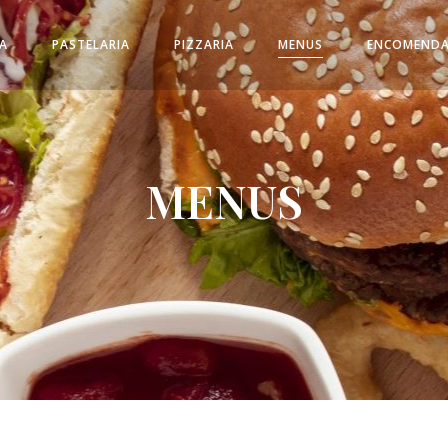
A
PASTELARIA
PIZZARIA
MENUS
ENCOMEND
MENUS